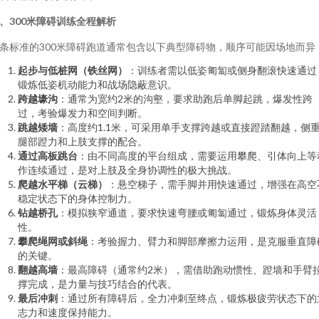
、300米障碍训练全程解析
条标准的300米障碍跑道通常包含以下典型障碍物，顺序可能因场地而异
起步与低桩网（铁丝网）
：训练者需以低姿匍匐或侧身翻滚快速通过
锻炼低姿机动能力和战场隐蔽意识。
跨越壕沟
：通常为宽约2米的沟壑，要求助跑后单脚起跳，爆发性跨
过，考验爆发力和空间判断。
跳越矮墙
：高度约1.1米，可采用单手支撑跨越或直接蹬踏翻越，侧
腿部蹬力和上肢支撑的配合。
通过高板跳台
：由不同高度的平台组成，需要运用攀爬、引体向上等
作连续通过，是对上肢及全身协调性的极大挑战。
爬越水平梯（云梯）
：悬空梯子，需手脚并用快速通过，增强在高空
稳定状态下的身体控制力。
钻越桥孔
：模拟狭窄通道，要求快速弯腰或匍匐通过，锻炼身体灵活
性。
攀爬绳网或斜绳
：考验握力、臂力和脚部摩擦力运用，是克服垂直障
的关键。
翻越高墙
：最高障碍（通常约2米），需借助跑动惯性、蹬墙和手臂
撑完成，是力量与技巧结合的代表。
最后冲刺
：通过所有障碍后，全力冲刺至终点，锻炼极疲劳状态下的
志力和速度保持能力。