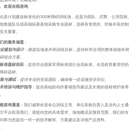
、欢迎在线咨询
论是计划建设标准化的300米障碍训练场，还是为部队、武警、公安院校
急救援队伍或高端拓展基地采购专业器材，选择有资质的、经验丰富的制
至关重要。
们的服务涵盖
：
业规划与设计
：根据实地条件和训练目标，提供科学合理的整体场地布局
碍组合方案。
标准器材供应
：提供符合国家军用标准或行业高标准、全流程质量管控的
障碍器材。
装与调试
：提供专业的安装团队，确保每一处设施安全到位。
术培训与维护指导
：提供基础的动作要领指导建议及长期的器材维护保养
。
线咨询通道
：我们诚挚欢迎各位训练主管、单位采购负责人及业内人士通
方平台联系我们。请提供您的具体需求、场地概况及预算范围，我们的专
问将为您提供一对一的技术解答、方案建议及详细产品资料。