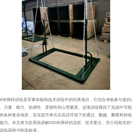
00米障碍训练是军事体能和战术训练中的经典项目，它综合考验参与者的
、力量、耐力、协调性、柔韧性和心理素质。这项训练模拟了实战中可能
的各种复杂地形，旨在提升单兵在高压环境下的通过、翻越、攀爬和持续
能力。本文将为您系统讲解300米障碍的流程、技术要点，并介绍相关的
训练器材与制造标准。