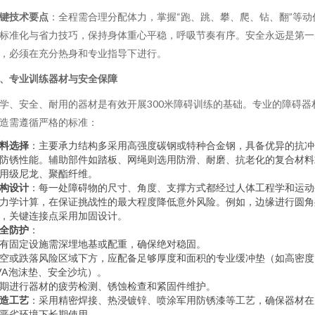
键技术要点
：全程需合理分配体力，掌握“跑、跳、攀、爬、钻、翻”等动
标准化与省力技巧，保持身体重心平稳，呼吸节奏有序。安全永远是第一
，必须在充分热身和专业指导下进行。
、专业训练器材与安全保障
学、安全、耐用的器材是有效开展300米障碍训练的基础。专业的障碍器
造需遵循严格的标准：
料选择
：主要承力结构多采用高强度碳钢或特种合金钢，具备优异的抗冲
防锈性能。辅助部件如踏板、网绳则选用防滑、耐磨、抗老化的复合材料
用级尼龙、聚酯纤维。
构设计
：每一处障碍物的尺寸、角度、支撑方式都经过人体工程学和运动
力学计算，在保证挑战性的最大程度降低意外风险。例如，边缘进行圆角
，关键连接点采用加固设计。
全防护
：
有固定设施需深埋地基或配重，确保绝对稳固。
空或跌落风险区域下方，应配备足够厚度和面积的专业缓冲垫（如高密度
VA泡沫垫、安全沙坑）。
期进行器材的疲劳检测、锈蚀检查和紧固件维护。
造工艺
：采用精密焊接、热浸镀锌、喷涂军用防锈漆等工艺，确保器材在
恶劣环境下长期使用。