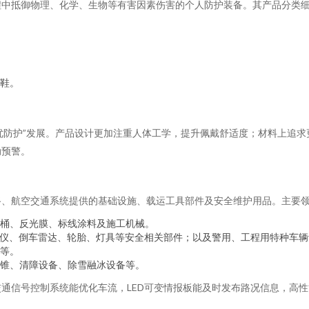
程中抵御物理、化学、生物等有害因素伤害的个人防护装备。其产品分类
鞋。
“优防护”发展。产品设计更加注重人体工学，提升佩戴舒适度；材料上追
动预警。
路、航空交通系统提供的基础设施、载运工具部件及安全维护用品。主要
桶、反光膜、标线涂料及施工机械。
录仪、倒车雷达、轮胎、灯具等安全相关部件；以及警用、工程用特种车辆
等。
锥、清障设备、除雪融冰设备等。
通信号控制系统能优化车流，LED可变情报板能及时发布路况信息，高