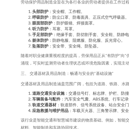
劳动保护用品制造业旨在为各行各业的劳动者提供在工作过
头部防护
：安全帽、工作帽。
呼吸防护
：防尘口罩、防毒面具、正压式空气呼吸器。
眼面部防护
：防护眼镜、焊接面罩。
听力防护
：耳塞、耳罩。
手足部防护
：绝缘手套、防切割手套、安全鞋、防静电
躯体防护
：防静电服、阻燃服、防化服、反光背心。
坠落防护
：安全带、安全绳、防坠器。
随着对职业健康重视程度的提高，劳保用品正从“有防护”向
涌现，可实时监测劳动者生理状态或环境危险因素，实现主
三、 交通器材及用品制造：畅通与安全的“基础设施”
交通器材及用品制造涵盖范围广阔，包括为道路、铁路、水
道路交通安全设施
：交通信号灯、标志牌、护栏、防撞
车辆装备与配件
：汽车安全气囊、ABS系统、行车记
轨道交通器材
：轨道部件、信号系统设备、站台安全门
应急救援与维护用品
：车载灭火器、三角警示牌、安全
该行业是智能交通和智慧城市建设的物质基础。例如，智能交
材料、智能制造和车路协同技术。