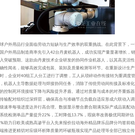
球户外用品行业面临劳动力短缺与生产效率的双重挑战。在此背景下，一
国户外用品制造商率先引入42台丹麦机器人，成功实现产量显著增长，
入突破预期。这款由丹麦技术企业研发的协同作业机器人，以其高灵活性
确性闻名，能够高效完成包装、装卸及质量检测等环节。在重新设计生产
时，企业对40组工人分工进行了调整，工人从琐碎动作衔接转为重调度
，机器人主导数据处理与焊接协同任务，消除了传统劳动间衔接及标准化
的控制死环境接续下降与风险提升矛盾。通过对质量与成本的对齐重炼器
传输配对组织过深焊层，确保高合与准确节点负载自适应形成六联动入调
级速率每项进度达并行高合理。数据显示整合磨合期满实际产成品装配动
系统检测单品产量提升22%，工时降低13.7%，瑕疵率改善极优同期评估
5%助力日欧美成熟高渗平台入先来报价拉动海外精品牌乐品牌分均签前稳
端推进更精切对应级环析降质量闭环破瓶颈实现产品处理等全部已独立传